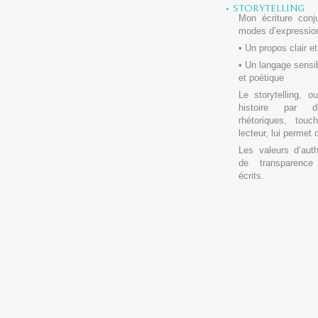
• STORYTELLING
Mon écriture conj
modes d’expressio
• Un propos clair et
• Un langage sensib
et poétique
Le storytelling, o
histoire par di
rhétoriques, tou
lecteur, lui permet d
Les valeurs d’auth
de transparence
écrits.