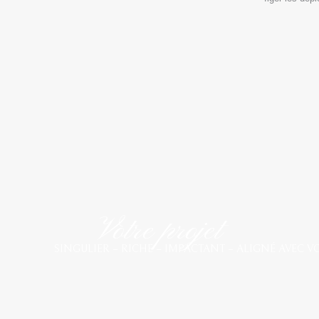
Votre projet
SINGULIER – RICHE – IMPACTANT – ALIGNÉ AVEC V