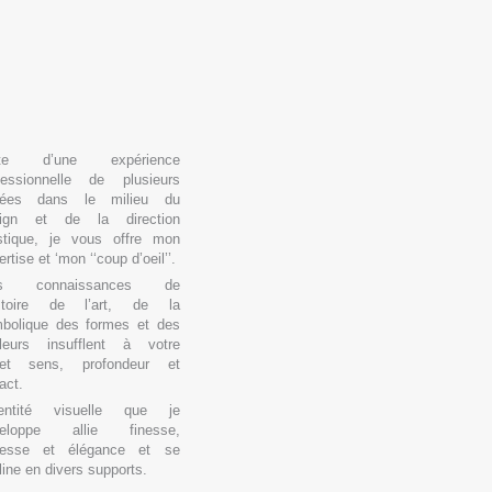
rte d’une expérience
fessionnelle de plusieurs
nées dans le milieu du
sign et de la direction
istique, je vous offre mon
rtise et ‘mon ‘‘coup d’oeil’’.
s connaissances de
istoire de l’art, de la
bolique des formes et des
leurs insufflent à votre
jet sens, profondeur et
act.
dentité visuelle que je
veloppe allie finesse,
tesse et élégance et se
line en divers supports.