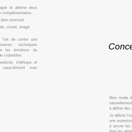
ugue et alterne deux
n complémentaires :
 bien structuré
le, vivant, imagé
u l’art de conter une
Conce
verses techniques
che les émotions du
e s’identifier.
enticité, d’éthique et
 caractérisent mes
Mon mode de 
naturellement
à définir des
Je définis l’
une expressio
à ancrer les
figer les dép