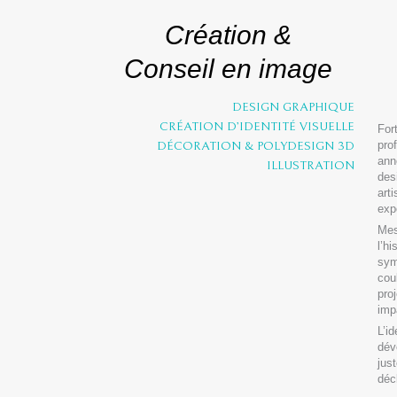
Création &
Conseil en image
DESIGN GRAPHIQUE
CRÉATION D’IDENTITÉ VISUELLE
Fo
pro
DÉCORATION & POLYDESIGN 3D
an
ILLUSTRATION
de
art
expe
Me
l’h
sym
cou
pro
imp
L’i
dé
jus
déc