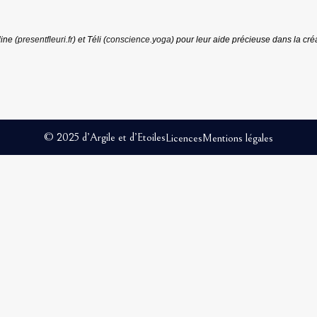
ine (
presentfleuri.fr
) et Téli (
conscience.yoga
) pour leur aide précieuse dans la créa
© 2025 d’Argile et d’Etoiles
Licences
Mentions légales