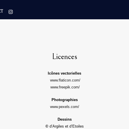
T
Licences
Icônes vectorielles
www.flaticon.com/
www.freepik.com/
Photographies
www.pexels.com/
Dessins
©
d’Argiles et d’Etoiles