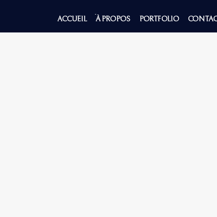
Aller
ACCUEIL
À PROPOS
PORTFOLIO
CONTAC
au
contenu